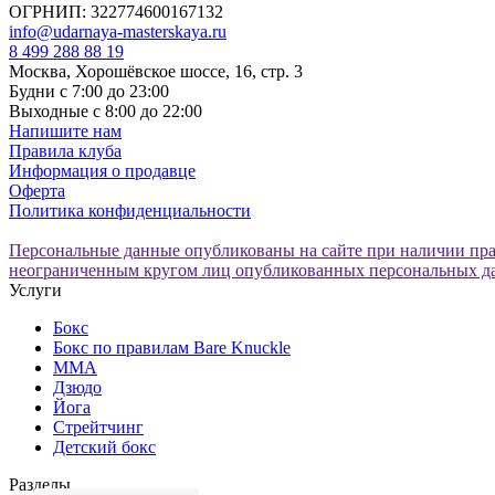
ОГРНИП: 322774600167132
info@udarnaya-masterskaya.ru
8 499 288 88 19
Москва, Хорошёвское шоссе, 16, стр. 3
Будни с 7:00 до 23:00
Выходные с 8:00 до 22:00
Напишите нам
Правила клуба
Информация о продавце
Оферта
Политика конфиденциальности
Персональные данные опубликованы на сайте при наличии право
неограниченным кругом лиц опубликованных персональных д
Услуги
Бокс
Бокс по правилам Bare Knuckle
ММА
Дзюдо
Йога
Стрейтчинг
Детский бокс
Разделы